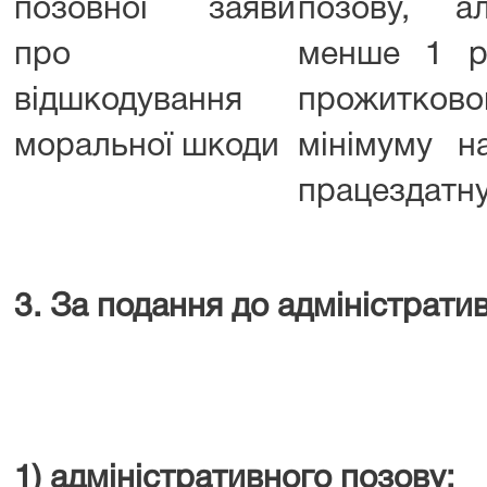
позовної заяви
позову, а
про
менше 1 р
відшкодування
прожитково
моральної шкоди
мінімуму н
працездатну
3. За подання до адміністратив
1) адміністративного позову: