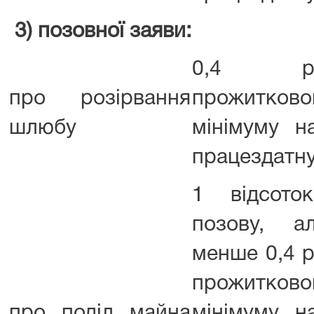
3) позовної заяви:
0,4 роз
про розірвання
прожитково
шлюбу
мінімуму н
працездатну
1 відсото
позову, а
менше 0,4 р
прожитково
про поділ майна
мінімуму н