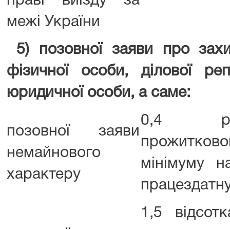
праві виїзду за
межі України
5) позовної заяви про захис
фізичної особи, ділової реп
юридичної особи, а саме:
0,4 роз
позовної заяви
прожитково
немайнового
мінімуму н
характеру
працездатну
1,5 відсотк