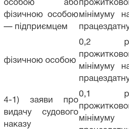
особою або
прожитково
фізичною особою
мінімуму н
— підприємцем
працездатну
0,2 роз
прожитково
фізичною особою
мінімуму н
працездатну
0,1 роз
4-1) заяви про
прожитково
видачу судового
мінімум
наказу