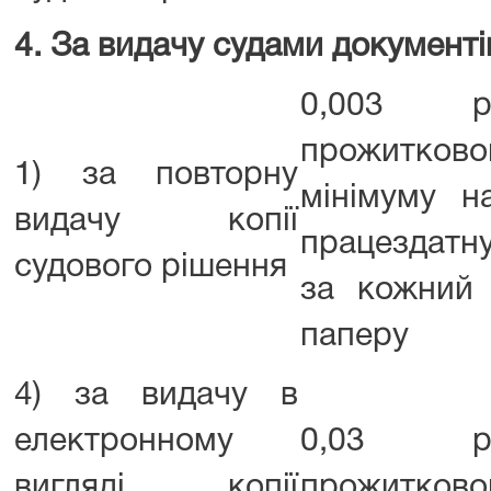
4. За видачу судами документі
0,003 ро
прожитково
1) за повторну
мінімуму н
видачу копії
працездатну
судового рішення
за кожний
паперу
4) за видачу в
електронному
0,03 ро
вигляді копії
прожитково