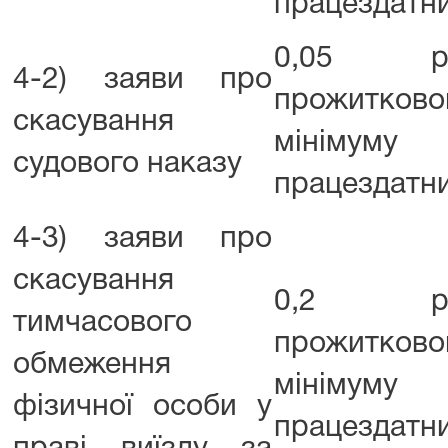
працездатни
0,05 ро
4-2) заяви про
прожитково
скасування
мінімум
судового наказу
працездатни
4-3) заяви про
скасування
0,2 роз
тимчасового
прожитково
обмеження
мінімум
фізичної особи у
працездатни