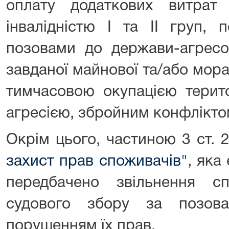
оплату додаткових витрат
інвалідністю I та II груп, 
позовами до держави-агресо
завданої майнової та/або мора
тимчасовою окупацією терито
агресією, збройним конфліктом
Окрім цього, частиною 3 ст. 
захист прав споживачів"
, яка
передбачено звільнення с
судового збору за позов
порушенням їх прав.