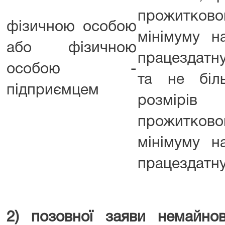
прожитково
фізичною особою
мінімуму н
або фізичною
працездатну
особою -
та не біл
підприємцем
розмірів
прожитково
мінімуму н
працездатну
2) позовної заяви немайнов