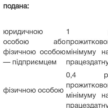
подана:
юридичною
1 роз
особою або
прожитково
фізичною особою
мінімуму н
— підприємцем
працездатну
0,4 роз
прожитково
фізичною особою
мінімуму н
працездатну