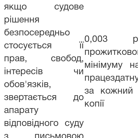
якщо судове
рішення
безпосередньо
0,003 ро
стосується її
прожитково
прав, свобод,
мінімуму н
інтересів чи
працездатну
обов'язків,
за кожний
звертається до
копії
апарату
відповідного суду
з письмовою