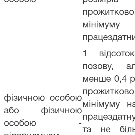
прожитково
мінімум
працездатни
1 відсото
позову, а
менше 0,4 р
прожитково
фізичною особою
мінімуму н
або фізичною
працездатну
особою -
та не біл