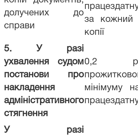
копій документів,
працездатну
долучених до
за кожний
справи
копії
5. У разі
ухвалення судом
0,2 роз
постанови про
прожитково
накладення
мінімуму н
адміністративного
працездатну
стягнення
У разі