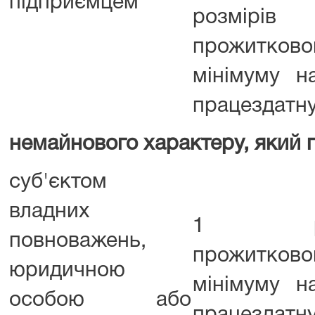
підприємцем
розмірів
прожитково
мінімуму н
працездатну
немайнового характеру, який 
суб'єктом
владних
1 роз
повноважень,
прожитково
юридичною
мінімуму н
особою або