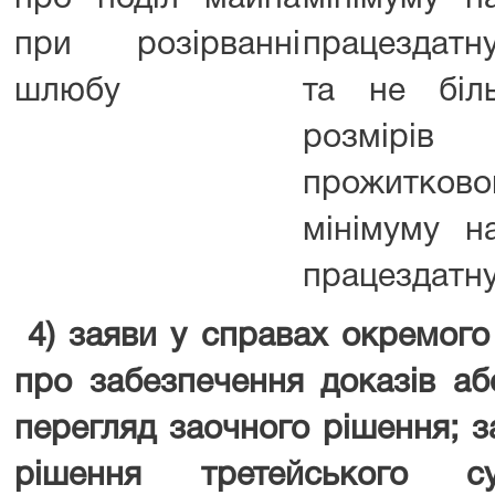
при розірванні
працездатну
шлюбу
та не біл
розмірів
прожитково
мінімуму н
працездатну
4) заяви у справах окремого
про забезпечення доказів аб
перегляд заочного рішення; 
рішення третейського су