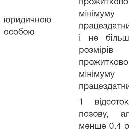
прожитково
мінімум
юридичною
працездатни
особою
і не біль
розмірів
прожитково
мінімум
працездатни
1 відсото
позову, а
менше 0,4 р