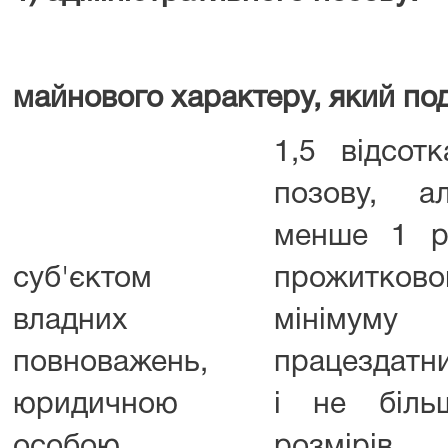
майнового характеру, який по
1,5 відсотк
позову, а
менше 1 р
суб'єктом
прожитково
владних
мінімум
повноважень,
працездатни
юридичною
і не біль
особою
розмірів